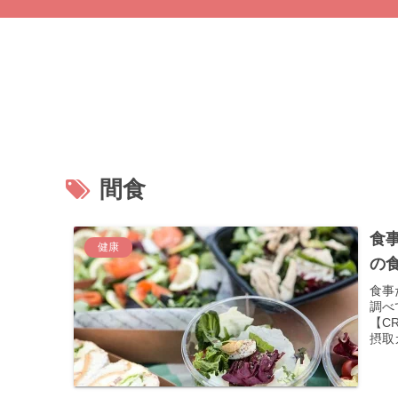
間食
食
健康
の
食事
調べ
【C
摂取