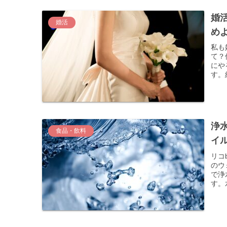
婚
婚活
め
私も
て？
にや
す。
浄
食品・飲料
イ
リコ
のウ
で浄
す。