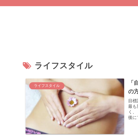
ライフスタイル
「
ライフスタイル
の
目標
最も
く、
後に